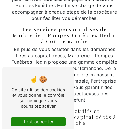
Pompes Funèbres Hedin se charge de vous
accompagner à chaque étape de la procédure
pour faciliter vos démarches.
Les services personnalisés de
Marbrerie - Pompes Funèbres Hedin
à Courtemanche
En plus de vous assister dans les démarches
liées au capital décès, Marbrerie - Pompes
Funèbres Hedin propose une gamme complète
de services funéraires à Courtemanche. De la
thanatopraxie à la mise en bière en passant
par la gravure sur pierre tombale, l'entreprise
met tout en œuvre pour vous garantir des
Ce site utilise des cookies
obsèques dignes et respectueuses des
et vous donne le contrôle
volontés du défunt.
sur ceux que vous
souhaitez activer
Des tarifs compétitifs et
transparents pour le capital décès à
Tout accepter
Courtemanche