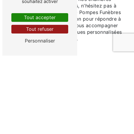
souhaitez activer
funéraires et nos services, n'hésitez pas à
nous contacter. Marbrerie - Pompes Funèbres
Tout accepter
Hedin est à votre disposition pour répondre à
toutes vos questions et vous accompagner
Tout refuser
dans l'organisation d'obsèques personnalisées
à Etelfay.
Personnaliser
En savoir plus
Contactez-nous