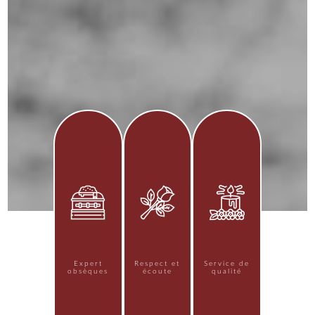
Expert
Respect et
Service de
obsèques
écoute
qualité